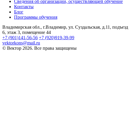
Сведения об организации, осуществляющей обучение
Контакты
Блог
Программы обучения
Владимирская обл., г.Владимир, ул. Суздальская, д.11, подъезд
6, этаж 3, помещение 44
+7 (901)141-56-56
+7 (920)919-39-99
vektorkons@mail.ru
© Вектор 2026. Все права защищены
Войти
Пароль должен содержать не менее
8 символов, состоящих из цифр и букв, и содержать как
минимум 1 заглавную букву.
Запомнить меня
Войти
Зарегистрироваться
Восстановить пароль