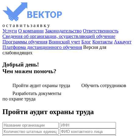
о
с
т
а
в
и
т
ь
з
а
я
в
к
у
Услуги
О компании
Законодательство
Ответственность
Сведения об организации, осуществляющей обучение
Программы обучения
Воинский учет
Блог
Контакты
Аккаунт
Платформа дистанционного обучения
Версия для
слабовидящих
Добрый день!
Чем можем помочь?
Пройти аудит охраны труда
Обучить сотрудников
Разработать документы
по охране труда
Пройти аудит охраны труда