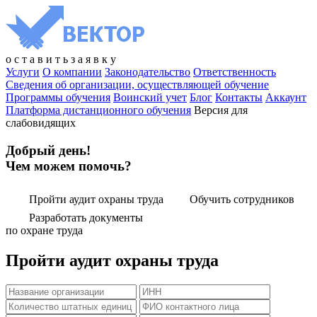
о
с
т
а
в
и
т
ь
з
а
я
в
к
у
Услуги
О компании
Законодательство
Ответственность
Сведения об организации, осуществляющей обучение
Программы обучения
Воинский учет
Блог
Контакты
Аккаунт
Платформа дистанционного обучения
Версия для
слабовидящих
Добрый день!
Чем можем помочь?
Пройти аудит охраны труда
Обучить сотрудников
Разработать документы
по охране труда
Пройти аудит охраны труда