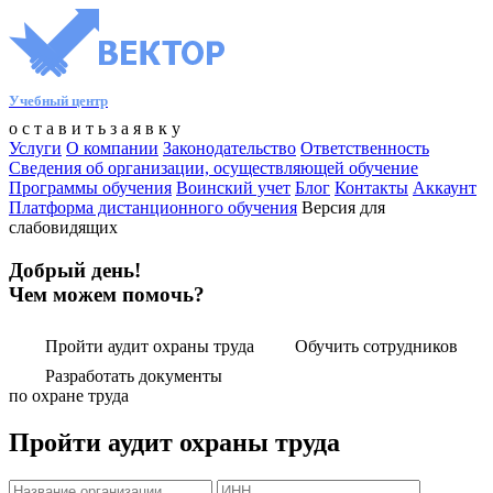
Учебный центр
о
с
т
а
в
и
т
ь
з
а
я
в
к
у
Услуги
О компании
Законодательство
Ответственность
Сведения об организации, осуществляющей обучение
Программы обучения
Воинский учет
Блог
Контакты
Аккаунт
Платформа дистанционного обучения
Версия для
слабовидящих
Добрый день!
Чем можем помочь?
Пройти аудит охраны труда
Обучить сотрудников
Разработать документы
по охране труда
Пройти аудит охраны труда