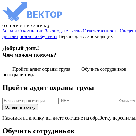
о
с
т
а
в
и
т
ь
з
а
я
в
к
у
Услуги
О компании
Законодательство
Ответственность
Сведен
дистанционного обучения
Версия для слабовидящих
Добрый день!
Чем можем помочь?
Пройти аудит охраны труда
Обучить сотрудников
по охране труда
Пройти аудит охраны труда
Нажимая на кнопку, вы даете согласие на обработку персональ
Обучить сотрудников