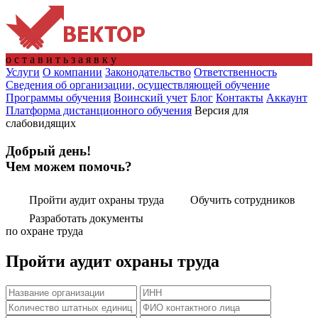
о
с
т
а
в
и
т
ь
з
а
я
в
к
у
Услуги
О компании
Законодательство
Ответственность
Сведения об организации, осуществляющей обучение
Программы обучения
Воинский учет
Блог
Контакты
Аккаунт
Платформа дистанционного обучения
Версия для
слабовидящих
Добрый день!
Чем можем помочь?
Пройти аудит охраны труда
Обучить сотрудников
Разработать документы
по охране труда
Пройти аудит охраны труда