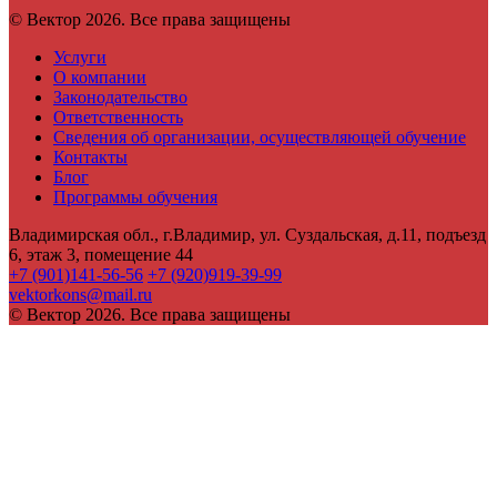
© Вектор 2026. Все права защищены
Услуги
О компании
Законодательство
Ответственность
Сведения об организации, осуществляющей обучение
Контакты
Блог
Программы обучения
Владимирская обл., г.Владимир, ул. Суздальская, д.11, подъезд
6, этаж 3, помещение 44
+7 (901)141-56-56
+7 (920)919-39-99
vektorkons@mail.ru
© Вектор 2026. Все права защищены
Войти
Пароль должен содержать не менее
8 символов, состоящих из цифр и букв, и содержать как
минимум 1 заглавную букву.