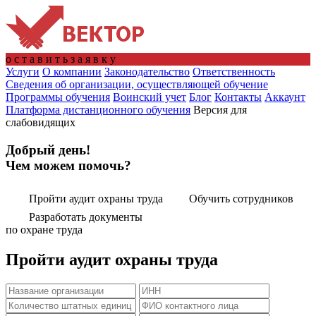
о
с
т
а
в
и
т
ь
з
а
я
в
к
у
Услуги
О компании
Законодательство
Ответственность
Сведения об организации, осуществляющей обучение
Программы обучения
Воинский учет
Блог
Контакты
Аккаунт
Платформа дистанционного обучения
Версия для
слабовидящих
Добрый день!
Чем можем помочь?
Пройти аудит охраны труда
Обучить сотрудников
Разработать документы
по охране труда
Пройти аудит охраны труда