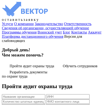
о
с
т
а
в
и
т
ь
з
а
я
в
к
у
Услуги
О компании
Законодательство
Ответственность
Сведения об организации, осуществляющей обучение
Программы обучения
Воинский учет
Блог
Контакты
Аккаунт
Платформа дистанционного обучения
Версия для
слабовидящих
Добрый день!
Чем можем помочь?
Пройти аудит охраны труда
Обучить сотрудников
Разработать документы
по охране труда
Пройти аудит охраны труда