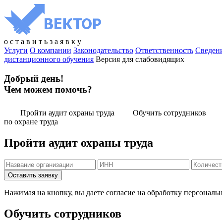
о
с
т
а
в
и
т
ь
з
а
я
в
к
у
Услуги
О компании
Законодательство
Ответственность
Сведен
дистанционного обучения
Версия для слабовидящих
Добрый день!
Чем можем помочь?
Пройти аудит охраны труда
Обучить сотрудников
по охране труда
Пройти аудит охраны труда
Нажимая на кнопку, вы даете согласие на обработку персональ
Обучить сотрудников