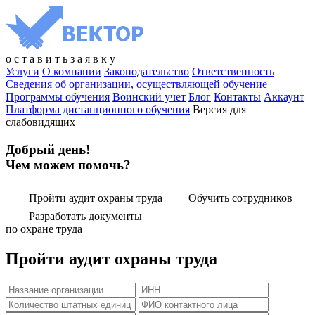
о
с
т
а
в
и
т
ь
з
а
я
в
к
у
Услуги
О компании
Законодательство
Ответственность
Сведения об организации, осуществляющей обучение
Программы обучения
Воинский учет
Блог
Контакты
Аккаунт
Платформа дистанционного обучения
Версия для
слабовидящих
Добрый день!
Чем можем помочь?
Пройти аудит охраны труда
Обучить сотрудников
Разработать документы
по охране труда
Пройти аудит охраны труда