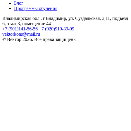
Блог
Программы обучения
Владимирская обл., г.Владимир, ул. Суздальская, д.11, подъезд
6, этаж 3, помещение 44
+7 (901)141-56-56
+7 (920)919-39-99
vektorkons@mail.ru
© Вектор 2026. Все права защищены
Войти
Пароль должен содержать не менее
8 символов, состоящих из цифр и букв, и содержать как
минимум 1 заглавную букву.
Запомнить меня
Войти
Зарегистрироваться
Восстановить пароль
Отправить ссылку для сброса
Отправлена ссылка для сброса пароля
на свой email
Закрыть