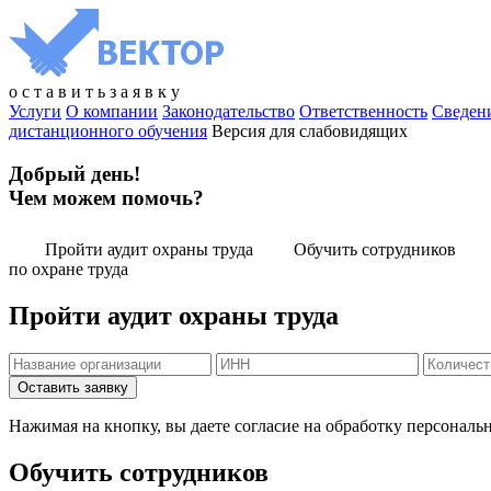
о
с
т
а
в
и
т
ь
з
а
я
в
к
у
Услуги
О компании
Законодательство
Ответственность
Сведен
дистанционного обучения
Версия для слабовидящих
Добрый день!
Чем можем помочь?
Пройти аудит охраны труда
Обучить сотрудников
по охране труда
Пройти аудит охраны труда
Нажимая на кнопку, вы даете согласие на обработку персональ
Обучить сотрудников