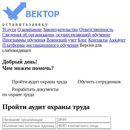
о
с
т
а
в
и
т
ь
з
а
я
в
к
у
Услуги
О компании
Законодательство
Ответственность
Сведения об организации, осуществляющей обучение
Программы обучения
Воинский учет
Блог
Контакты
Аккаунт
Платформа дистанционного обучения
Версия для
слабовидящих
Добрый день!
Чем можем помочь?
Пройти аудит охраны труда
Обучить сотрудников
Разработать документы
по охране труда
Пройти аудит охраны труда