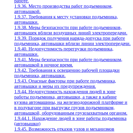
работе.
1.9.36. Место производства работ подъемником,
автовышкой.
1.9.37. Требования к месту установки подъемника,
автовышки.
1.9.38. Меры безопасности при работе подъемников,
автовышек вблизи воздушных линий электропередачи.
1.9.39. Порядок получения наряда-допуска при работе
подъемника, автовышки вблизи линии электропередачи.
1.9.40. Недопустимость перегрузки подъемника,
автовышки.
1.9.41. Меры безопасности при работе подъемником,
автовышкой в ночное время.
1.9.42. Требования к освещению рабочей площадки
подъемника, автовышки.
1.9.43. Опасные факторы при работе подъемника,
автовышки и меры их предупреждения.
1.9.44. Недопустимость нахождения людей в зоне
работы подъемника, автовышки, а также в кабине
кузова автомашины, на железнодорожной платформе и
в полувагоне при выгрузке грузов подъемником,
автовышкой, оборудованным грузозахватным органом.
1.9.44.1. Нахождение людей в зоне работы подъемника
(автовышки)
1.9.45. Возможность отказов узлов и механизмов