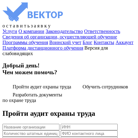
о
с
т
а
в
и
т
ь
з
а
я
в
к
у
Услуги
О компании
Законодательство
Ответственность
Сведения об организации, осуществляющей обучение
Программы обучения
Воинский учет
Блог
Контакты
Аккаунт
Платформа дистанционного обучения
Версия для
слабовидящих
Добрый день!
Чем можем помочь?
Пройти аудит охраны труда
Обучить сотрудников
Разработать документы
по охране труда
Пройти аудит охраны труда