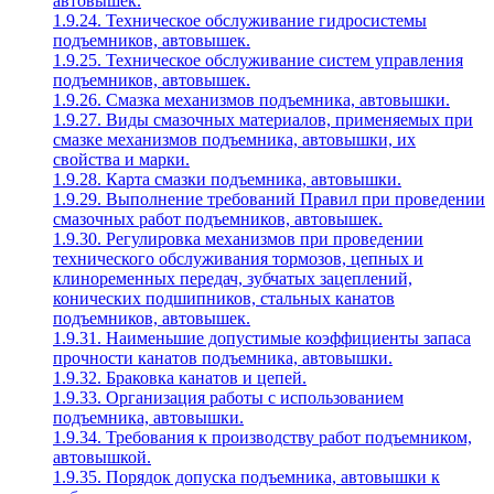
автовышек.
1.9.24. Техническое обслуживание гидросистемы
подъемников, автовышек.
1.9.25. Техническое обслуживание систем управления
подъемников, автовышек.
1.9.26. Смазка механизмов подъемника, автовышки.
1.9.27. Виды смазочных материалов, применяемых при
смазке механизмов подъемника, автовышки, их
свойства и марки.
1.9.28. Карта смазки подъемника, автовышки.
1.9.29. Выполнение требований Правил при проведении
смазочных работ подъемников, автовышек.
1.9.30. Регулировка механизмов при проведении
технического обслуживания тормозов, цепных и
клиноременных передач, зубчатых зацеплений,
конических подшипников, стальных канатов
подъемников, автовышек.
1.9.31. Наименьшие допустимые коэффициенты запаса
прочности канатов подъемника, автовышки.
1.9.32. Браковка канатов и цепей.
1.9.33. Организация работы с использованием
подъемника, автовышки.
1.9.34. Требования к производству работ подъемником,
автовышкой.
1.9.35. Порядок допуска подъемника, автовышки к