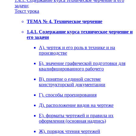
1.4.1. Содержание курса техническое черчение и его
задачи;
Текст урока
ТЕМА № 4. Техническое черчение
1.4.1. Содержание курса техническое черчение и
его задачи
А). чертеж и его роль в технике и на
производстве
Б). значение графической подготовки для
квалифицированного рабочего
В). понятие о единой системе
конструкторской документации
Г). способы проецирования
Д). расположение видов на чертеже
Е). форматы чертежей и правила их
оформления (основная надпись)
Ж). порядок чтения чертежей