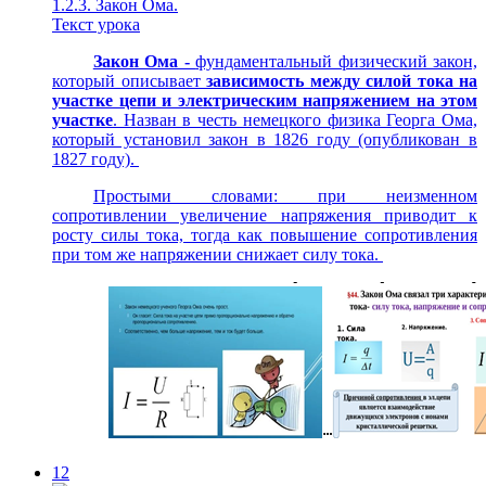
1.2.3. Закон Ома.
Текст урока
Закон Ома -
фундаментальный физический закон,
который описывает
зависимость между силой тока на
участке цепи и электрическим напряжением на этом
участке
. Назван в честь немецкого физика Георга Ома,
который установил закон в 1826 году (опубликован в
1827 году).
Простыми словами: при неизменном
сопротивлении увеличение напряжения приводит к
росту силы тока, тогда как повышение сопротивления
при том же напряжении снижает силу тока.
12