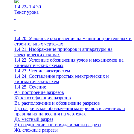
1.4.22- 1.4.30
Текст урока
1.4.20. Условные обозначения на машиностроительных и
строительных чертежах
1.4.21. Изображение приборов и аппаратуры на
электрических схемах
1.4.22. Условные обозначения узлов и механизмов на
кинематических схемах
1.4.23. Чтение электросхем
1.4.24. Составление простых электрических и
кинематических схем
1.4.25. Сечение
А). построение разрезов
Б). классификация разрезов
В). расположение и обозначение разрезов
Г). графическое обозначения материалов в сечениях и
правила их нанесения на чертежах
Д). местный разрез
Е). соединение части вида и части разреза
Ж). сложные разрезы