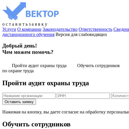
о
с
т
а
в
и
т
ь
з
а
я
в
к
у
Услуги
О компании
Законодательство
Ответственность
Сведен
дистанционного обучения
Версия для слабовидящих
Добрый день!
Чем можем помочь?
Пройти аудит охраны труда
Обучить сотрудников
по охране труда
Пройти аудит охраны труда
Нажимая на кнопку, вы даете согласие на обработку персональ
Обучить сотрудников