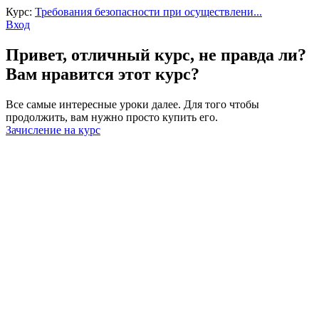
Курс:
Требования безопасности при осуществлени...
Вход
Привет, отличный курс, не правда ли?
Вам нравится этот курс?
Все самые интересные уроки далее. Для того чтобы
продолжить, вам нужно просто купить его.
Зачисление на курс
Войти
Пароль должен содержать не менее
8 символов, состоящих из цифр и букв, и содержать как
минимум 1 заглавную букву.
Запомнить меня
Войти
Зарегистрироваться
Восстановить пароль