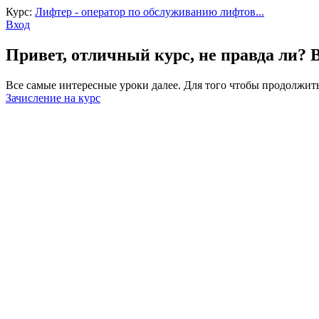
Курс:
Лифтер - оператор по обслуживанию лифтов...
Вход
Привет, отличный курс, не правда ли? 
Все самые интересные уроки далее. Для того чтобы продолжить
Зачисление на курс
Войти
Пароль должен содержать не менее 8
Запомнить меня
Войти
Зарегистрироваться
Восстановить пароль
Отправить ссылку для сброса
Отправлена ссылка для сброса пароля
на свой email
Закрыть
Нет аккаунта?
Зарегистрироваться
Войти