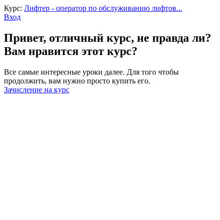
Курс:
Лифтер - оператор по обслуживанию лифтов...
Вход
Привет, отличный курс, не правда ли?
Вам нравится этот курс?
Все самые интересные уроки далее. Для того чтобы
продолжить, вам нужно просто купить его.
Зачисление на курс
Войти
Пароль должен содержать не менее
8 символов, состоящих из цифр и букв, и содержать как
минимум 1 заглавную букву.
Запомнить меня
Войти
Зарегистрироваться
Восстановить пароль