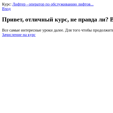
Курс:
Лифтер - оператор по обслуживанию лифтов...
Вход
Привет, отличный курс, не правда ли? 
Все самые интересные уроки далее. Для того чтобы продолжить
Зачисление на курс
Войти
Пароль должен содержать не менее 8
Запомнить меня
Войти
Зарегистрироваться
Восстановить пароль
Отправить ссылку для сброса
Отправлена ссылка для сброса пароля
на свой email
Закрыть
Нет аккаунта?
Зарегистрироваться
Войти