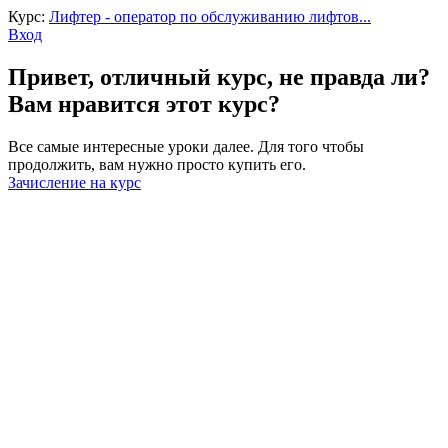
Курс:
Лифтер - оператор по обслуживанию лифтов...
Вход
Привет, отличный курс, не правда ли?
Вам нравится этот курс?
Все самые интересные уроки далее. Для того чтобы
продолжить, вам нужно просто купить его.
Зачисление на курс
Войти
Пароль должен содержать не менее
8 символов, состоящих из цифр и букв, и содержать как
минимум 1 заглавную букву.
Запомнить меня
Войти
Зарегистрироваться
Восстановить пароль