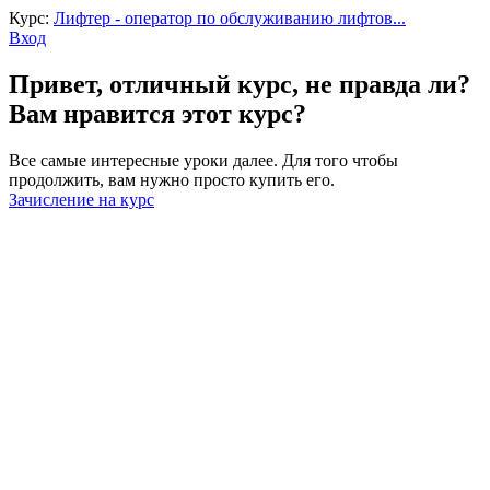
Курс:
Лифтер - оператор по обслуживанию лифтов...
Вход
Привет, отличный курс, не правда ли?
Вам нравится этот курс?
Все самые интересные уроки далее. Для того чтобы
продолжить, вам нужно просто купить его.
Зачисление на курс
Войти
Пароль должен содержать не менее
8 символов, состоящих из цифр и букв, и содержать как
минимум 1 заглавную букву.
Запомнить меня
Войти
Зарегистрироваться
Восстановить пароль