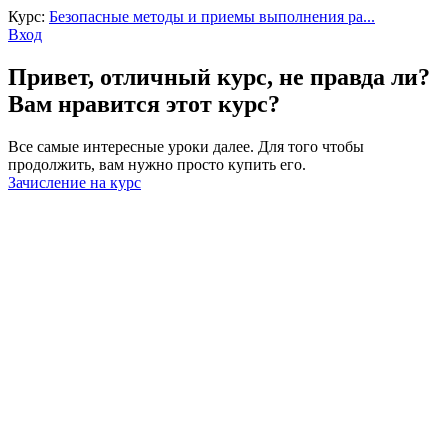
Курс:
Безопасные методы и приемы выполнения ра...
Вход
Привет, отличный курс, не правда ли?
Вам нравится этот курс?
Все самые интересные уроки далее. Для того чтобы
продолжить, вам нужно просто купить его.
Зачисление на курс
Войти
Пароль должен содержать не менее
8 символов, состоящих из цифр и букв, и содержать как
минимум 1 заглавную букву.
Запомнить меня
Войти
Зарегистрироваться
Восстановить пароль