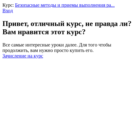
Курс:
Безопасные методы и приемы выполнения ра...
Вход
Привет, отличный курс, не правда ли?
Вам нравится этот курс?
Все самые интересные уроки далее. Для того чтобы
продолжить, вам нужно просто купить его.
Зачисление на курс
Войти
Пароль должен содержать не менее
8 символов, состоящих из цифр и букв, и содержать как
минимум 1 заглавную букву.
Запомнить меня
Войти
Зарегистрироваться
Восстановить пароль