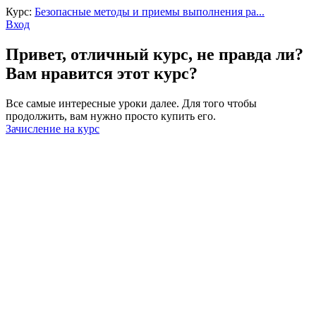
Курс:
Безопасные методы и приемы выполнения ра...
Вход
Привет, отличный курс, не правда ли?
Вам нравится этот курс?
Все самые интересные уроки далее. Для того чтобы
продолжить, вам нужно просто купить его.
Зачисление на курс
Войти
Пароль должен содержать не менее
8 символов, состоящих из цифр и букв, и содержать как
минимум 1 заглавную букву.
Запомнить меня
Войти
Зарегистрироваться
Восстановить пароль