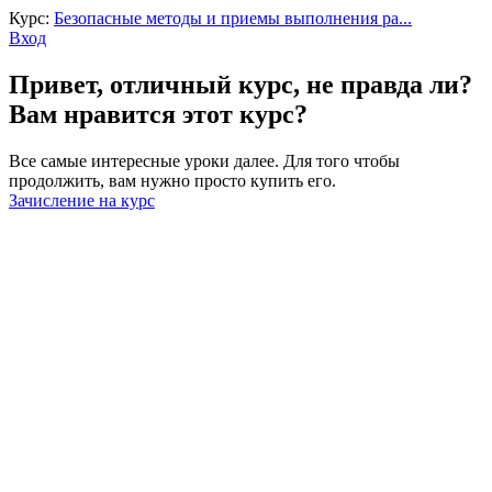
Курс:
Безопасные методы и приемы выполнения ра...
Вход
Привет, отличный курс, не правда ли?
Вам нравится этот курс?
Все самые интересные уроки далее. Для того чтобы
продолжить, вам нужно просто купить его.
Зачисление на курс
Войти
Пароль должен содержать не менее
8 символов, состоящих из цифр и букв, и содержать как
минимум 1 заглавную букву.
Запомнить меня
Войти
Зарегистрироваться
Восстановить пароль