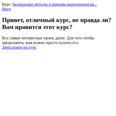
Курс:
Безопасные методы и приемы выполнения ра...
Вход
Привет, отличный курс, не правда ли?
Вам нравится этот курс?
Все самые интересные уроки далее. Для того чтобы
продолжить, вам нужно просто купить его.
Зачисление на курс
Войти
Пароль должен содержать не менее
8 символов, состоящих из цифр и букв, и содержать как
минимум 1 заглавную букву.
Запомнить меня
Войти
Зарегистрироваться
Восстановить пароль