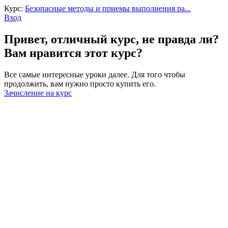
Курс:
Безопасные методы и приемы выполнения ра...
Вход
Привет, отличный курс, не правда ли?
Вам нравится этот курс?
Все самые интересные уроки далее. Для того чтобы
продолжить, вам нужно просто купить его.
Зачисление на курс
Войти
Пароль должен содержать не менее
8 символов, состоящих из цифр и букв, и содержать как
минимум 1 заглавную букву.
Запомнить меня
Войти
Зарегистрироваться
Восстановить пароль