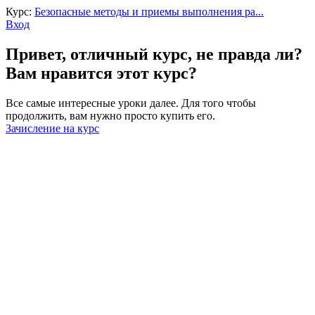
Курс:
Безопасные методы и приемы выполнения ра...
Вход
Привет, отличный курс, не правда ли?
Вам нравится этот курс?
Все самые интересные уроки далее. Для того чтобы
продолжить, вам нужно просто купить его.
Зачисление на курс
Войти
Пароль должен содержать не менее
8 символов, состоящих из цифр и букв, и содержать как
минимум 1 заглавную букву.
Запомнить меня
Войти
Зарегистрироваться
Восстановить пароль