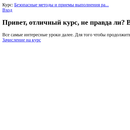
Курс:
Безопасные методы и приемы выполнения ра...
Вход
Привет, отличный курс, не правда ли? 
Все самые интересные уроки далее. Для того чтобы продолжить
Зачисление на курс
Войти
Пароль должен содержать не менее 8
Запомнить меня
Войти
Зарегистрироваться
Восстановить пароль
Отправить ссылку для сброса
Отправлена ссылка для сброса пароля
на свой email
Закрыть
Нет аккаунта?
Зарегистрироваться
Войти