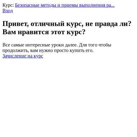
Курс:
Безопасные методы и приемы выполнения ра...
Вход
Привет, отличный курс, не правда ли?
Вам нравится этот курс?
Все самые интересные уроки далее. Для того чтобы
продолжить, вам нужно просто купить его.
Зачисление на курс
Войти
Пароль должен содержать не менее
8 символов, состоящих из цифр и букв, и содержать как
минимум 1 заглавную букву.
Запомнить меня
Войти
Зарегистрироваться
Восстановить пароль