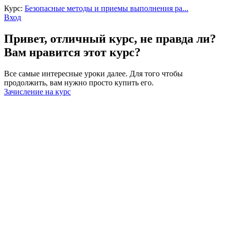
Курс:
Безопасные методы и приемы выполнения ра...
Вход
Привет, отличный курс, не правда ли?
Вам нравится этот курс?
Все самые интересные уроки далее. Для того чтобы
продолжить, вам нужно просто купить его.
Зачисление на курс
Войти
Пароль должен содержать не менее
8 символов, состоящих из цифр и букв, и содержать как
минимум 1 заглавную букву.
Запомнить меня
Войти
Зарегистрироваться
Восстановить пароль