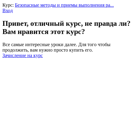
Курс:
Безопасные методы и приемы выполнения ра...
Вход
Привет, отличный курс, не правда ли?
Вам нравится этот курс?
Все самые интересные уроки далее. Для того чтобы
продолжить, вам нужно просто купить его.
Зачисление на курс
Войти
Пароль должен содержать не менее
8 символов, состоящих из цифр и букв, и содержать как
минимум 1 заглавную букву.
Запомнить меня
Войти
Зарегистрироваться
Восстановить пароль